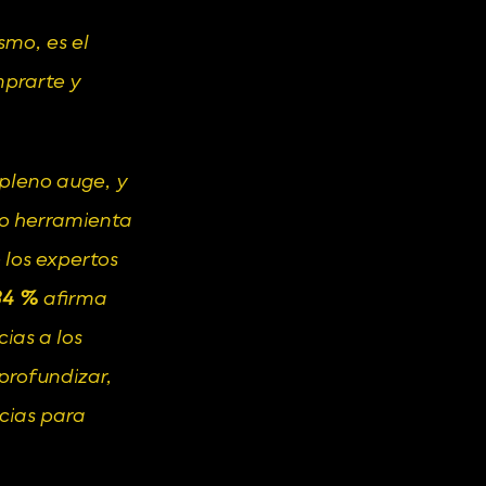
mo, es el 
prarte y 
 pleno auge, y 
o herramienta 
 los expertos 
84 %
 afirma 
as a los 
rofundizar, 
ias para 