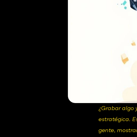
¿Grabar algo y
estratégica. E
gente, mostrar