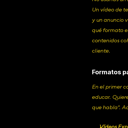
Un vídeo de te
y un anuncio v
qué formato en
contenidos co
cliente.
Formatos pa
En el primer co
educar. Quiere
que habla". Aq
Vídeos Expl