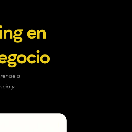
ng en 
negocio
rende a 
cia y 