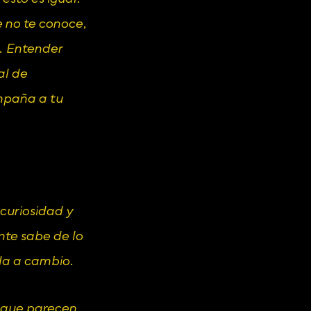
 no te conoce, 
. Entender 
l de 
paña a tu 
curiosidad y 
te sabe de lo 
ada a cambio.
 que parecen 