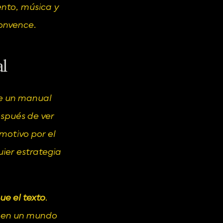
nto, música y 
onvence.
al
e un manual 
spués de ver 
motivo por el 
ier estrategia 
e el texto
. 
n en un mundo 