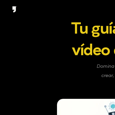
Tu guí
vídeo 
Domina e
crear,