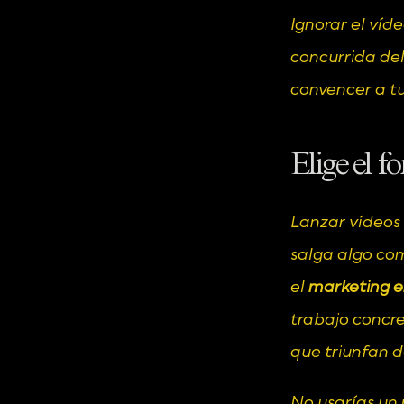
Ignorar el víd
concurrida del
convencer a tu
Elige el 
Lanzar vídeos 
salga algo com
el 
marketing e
trabajo concre
que triunfan d
No usarías un 