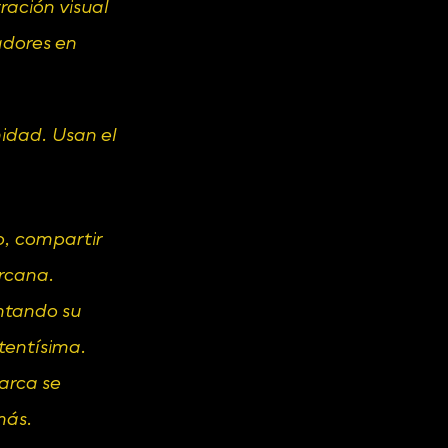
ación visual 
dores en 
idad. Usan el 
o, compartir 
ercana.
ntando su 
tentísima.
arca se 
más.