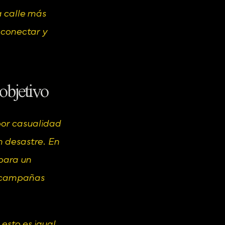
 calle más 
conectar y 
objetivo
por casualidad 
 desastre. En 
para un 
 campañas 
sto es igual. 