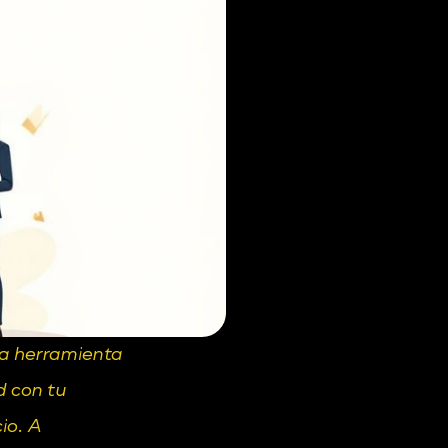
na herramienta 
 con tu 
o. A 